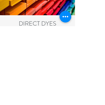
DIRECT DYES
Estes tipos de corantes são adequados
para tingir fibras de lã / nylon.
Lista de produtos
NAILO COLOR
41, JEEVAN ARADHANA CHS LTD, PLOT NO. A-6/1,
JEEVAN BEEMA NAGAR, BORIVALI (W),
MUMBAI - 400103, MAHARASHTRA, INDIA.