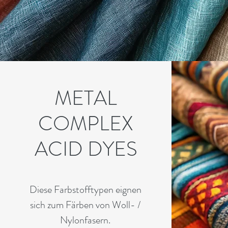
METAL
COMPLEX
ACID DYES
Diese Farbstofftypen eignen
sich zum Färben von Woll- /
Nylonfasern.