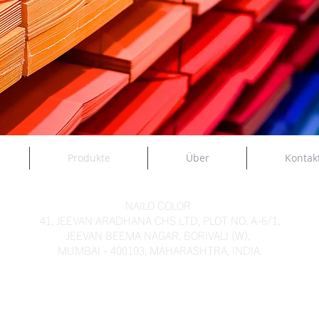
Produkte
Über
Kontak
NAILO COLOR
41, JEEVAN ARADHANA CHS LTD, PLOT NO. A-6/1,
JEEVAN BEEMA NAGAR, BORIVALI (W),
MUMBAI - 400103, MAHARASHTRA, INDIA.